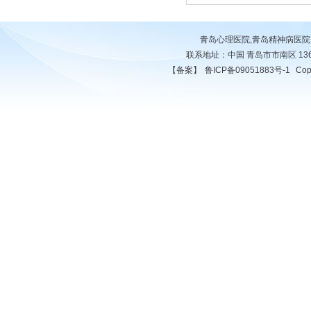
青岛心理医院,青岛精神病医院
联系地址：中国 青岛市市南区 136788
【备案】
鲁ICP备09051883号-1
Cop