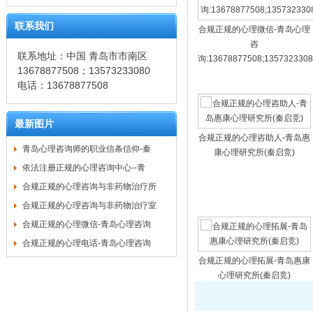
联系我们
合规正规的心理微信-青岛心理
咨
联系地址：中国 青岛市市南区
询:13678877508;135732330
13678877508；13573233080
电话：13678877508
最新图片
合规正规的心理咨助人-青岛惠
青岛心理咨询师的职业信条信仰-秦
康心理研究所(秦启竞)
依法注册正规的心理咨询中心--青
合规正规的心理咨询与非药物治疗所
合规正规的心理咨询与非药物治疗室
合规正规的心理微信-青岛心理咨询
合规正规的心理电话-青岛心理咨询
合规正规的心理拓展-青岛惠康
心理研究所(秦启竞)